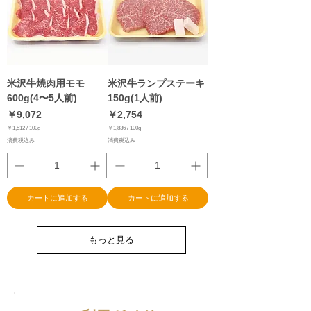
米沢牛焼肉用モモ
米沢牛ランプステーキ
600g(4〜5人前)
150g(1人前)
価格
価格
￥9,072
￥2,754
￥1,512
/
100g
￥1,836
/
100g
￥
￥
消費税込み
消費税込み
1
1
,
,
5
8
1
3
2
6
／
／
1
1
0
0
カートに追加する
カートに追加する
0
0
g
g
もっと見る