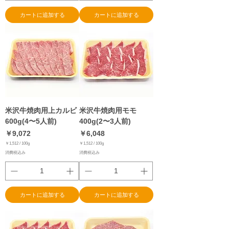
1
1
0
0
カートに追加する
カートに追加する
0
0
g
g
米沢牛焼肉用上カルビ
米沢牛焼肉用モモ
600g(4〜5人前)
400g(2〜3人前)
価格
価格
￥9,072
￥6,048
￥1,512
/
100g
￥1,512
/
100g
￥
￥
消費税込み
消費税込み
1
1
,
,
5
5
1
1
2
2
／
／
1
1
0
0
カートに追加する
カートに追加する
0
0
g
g