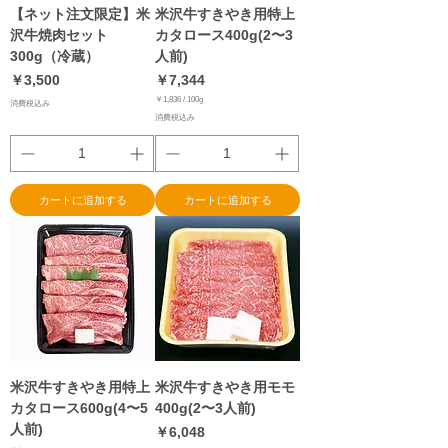
【ネット注文限定】米
米沢牛すきやき用特上
沢牛焼肉セット
カタロース400g(2〜3
300g（冷蔵）
人前)
価格
価格
￥3,500
￥7,344
￥1,836
/
100g
消費税込み
￥
消費税込み
1
,
8
3
6
／
1
0
カートに追加する
カートに追加する
0
g
米沢牛すきやき用特上
米沢牛すきやき用モモ
カタロース600g(4〜5
400g(2〜3人前)
人前)
価格
￥6,048