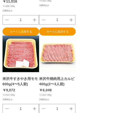
価格
￥11,016
￥1,512
/
100g
￥
消費税込み
1
￥1,836
/
100g
,
￥
消費税込み
5
1
1
,
2
8
／
3
1
6
0
／
0
1
g
0
カートに追加する
カートに追加する
0
g
米沢牛すきやき用モモ
米沢牛焼肉用上カルビ
600g(4〜5人前)
400g(2〜3人前)
価格
価格
￥9,072
￥6,048
￥1,512
/
100g
￥1,512
/
100g
￥
￥
消費税込み
消費税込み
1
1
,
,
5
5
1
1
2
2
／
／