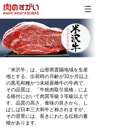
「米沢牛」は、山形県置賜地域を生産
地とする、出荷時の月齢が32か月以上
の黒毛和種かつ未経産雌牛の牛肉で、
その品質は、「牛枝肉取引規格」によ
る格付において肉質等級３等級以上で
す。品質の高さ、食味の良さから、し
ばしば日本三大和牛と称されますが、
その背景には、長きにわたる伝統の蓄
積があります。