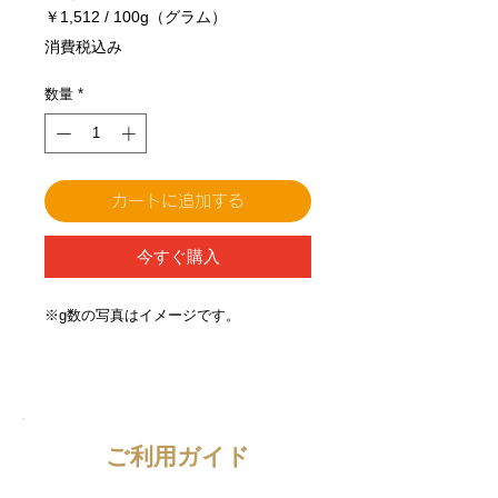
格
￥1,512
/
100g（グラム）
100g
消費税込み
ご
と
数量
*
に
￥1,512
カートに追加する
今すぐ購入
※g数の写真はイメージです。
ご利用ガイド