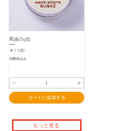
馬油25g缶
馬油10g缶
価格
価格
￥1,100
￥880
消費税込み
消費税込み
カートに追加する
もっと見る