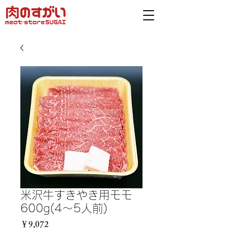
米沢牛すきやき用モモ
600g(4〜5人前)
価
￥9,072